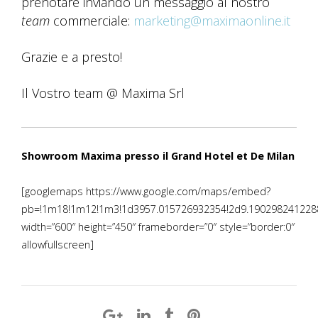
prenotare inviando un messaggio al nostro
team
commerciale:
marketing@maximaonline.it
Grazie e a presto!
Il Vostro team @ Maxima Srl
Showroom Maxima presso il Grand Hotel et De Milan
[googlemaps https://www.google.com/maps/embed?
pb=!1m18!1m12!1m3!1d3957.015726932354!2d9.19029824122883
width=”600″ height=”450″ frameborder=”0″ style=”border:0″
allowfullscreen]