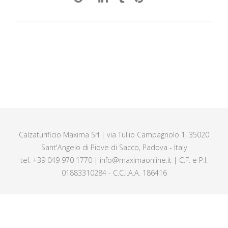
Calzaturificio Maxima Srl | via Tullio Campagnolo 1, 35020
Sant'Angelo di Piove di Sacco, Padova - Italy
tel. +39 049 970 1770 | info@maximaonline.it | C.F. e P.I.
01883310284 - C.C.I.A.A. 186416